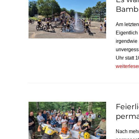
Bambi
Am letzten
Eigentlich
irgendwie 
unvergess
Uhr statt 
weiterles
Feierl
perma
Nach mehr