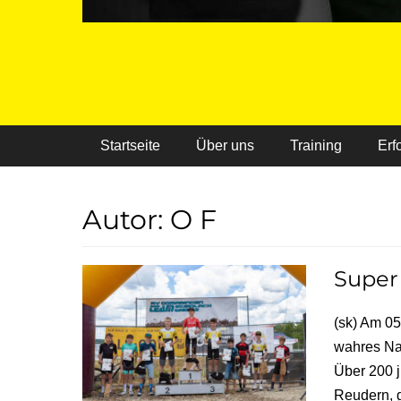
Primäres Menü
Startseite
Über uns
Training
Erf
Autor:
O F
Super
(sk) Am 05
wahres Na
Über 200 j
Reudern, 