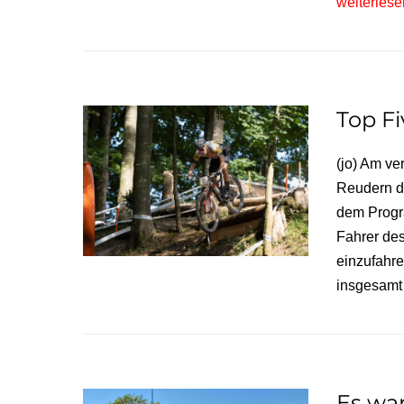
weiterles
Top Fi
(jo) Am v
Reudern d
dem Progra
Fahrer des
einzufahre
insgesamt
Es war