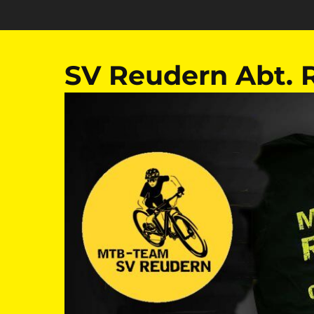
Zum
Inhalt
springen
SV Reudern Abt. 