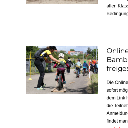
allen Klas
Bedingung
Onlin
Bambin
freige
Die Online
sofort mög
dem Link 
die Teilne
Anmeldung
findet man