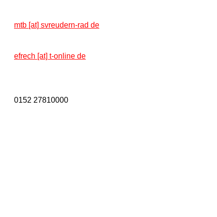
mtb [at] svreudern-rad de
efrech [at] t-online de
0152 27810000