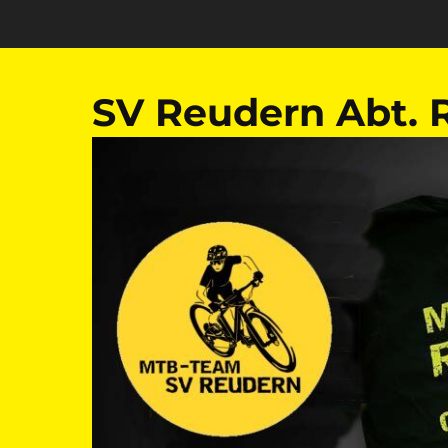
Zum
Inhalt
springen
SV Reudern Abt. 