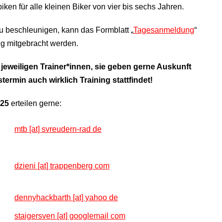
ken für alle kleinen Biker von vier bis sechs Jahren.
 beschleunigen, kann das Formblatt „
Tagesanmeldung
“
ng mitgebracht werden.
jeweiligen Trainer*innen, sie geben gerne Auskunft
rmin auch wirklich Training stattfindet!
025
erteilen gerne:
mtb [at] svreudern-rad de
dzieni [at] trappenberg com
dennyhackbarth [at] yahoo de
staigersven [at] googlemail com