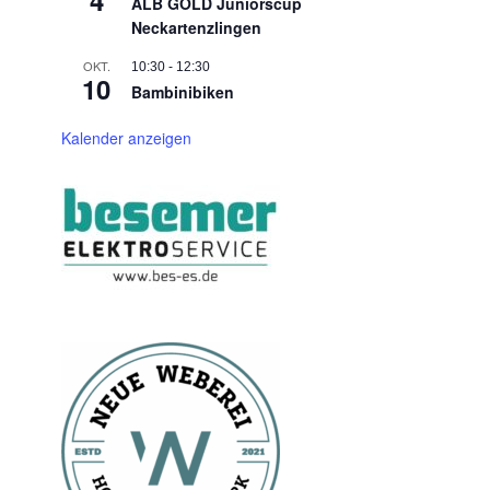
4
ALB GOLD Juniorscup
Neckartenzlingen
OKT.
10:30
-
12:30
10
Bambinibiken
Kalender anzeigen