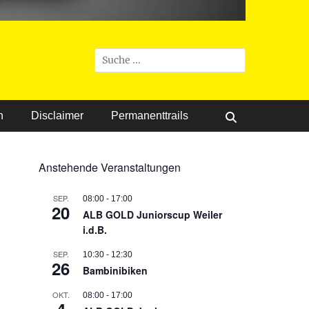
Suchen
nach:
n
Disclaimer
Permanenttrails
Suchen
Anstehende Veranstaltungen
SEP.
08:00
-
17:00
20
ALB GOLD Juniorscup Weiler
i.d.B.
SEP.
10:30
-
12:30
26
Bambinibiken
OKT.
08:00
-
17:00