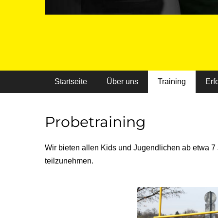
Primäres Menü
Startseite
Über uns
Training
Erf
Probetraining
Wir bieten allen Kids und Jugendlichen ab etwa 7
teilzunehmen.