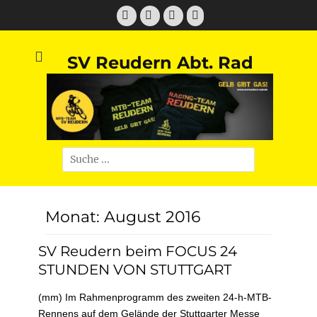
Zum
Facebook
Twitter
E-
Instagram
Inhalt
Mail
springen
SV Reudern Abt. Rad
Suchen
nach:
Monat:
August 2016
SV Reudern beim FOCUS 24
STUNDEN VON STUTTGART
(mm) Im Rahmenprogramm des zweiten 24-h-MTB-
Rennens auf dem Gelände der Stuttgarter Messe