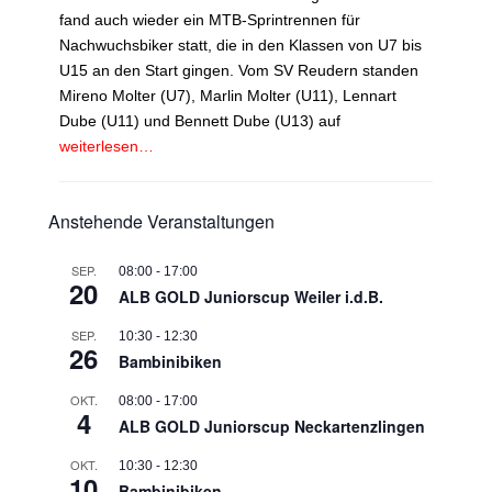
fand auch wieder ein MTB-Sprintrennen für
Nachwuchsbiker statt, die in den Klassen von U7 bis
U15 an den Start gingen. Vom SV Reudern standen
Mireno Molter (U7), Marlin Molter (U11), Lennart
Dube (U11) und Bennett Dube (U13) auf
weiterlesen…
Anstehende Veranstaltungen
SEP.
08:00
-
17:00
20
ALB GOLD Juniorscup Weiler i.d.B.
SEP.
10:30
-
12:30
26
Bambinibiken
OKT.
08:00
-
17:00
4
ALB GOLD Juniorscup Neckartenzlingen
OKT.
10:30
-
12:30
10
Bambinibiken