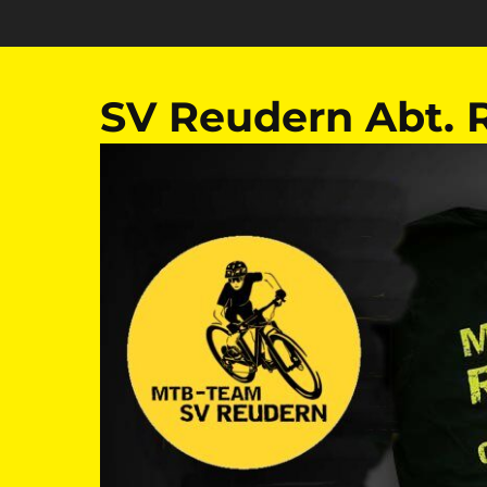
Zum
Inhalt
springen
SV Reudern Abt. 