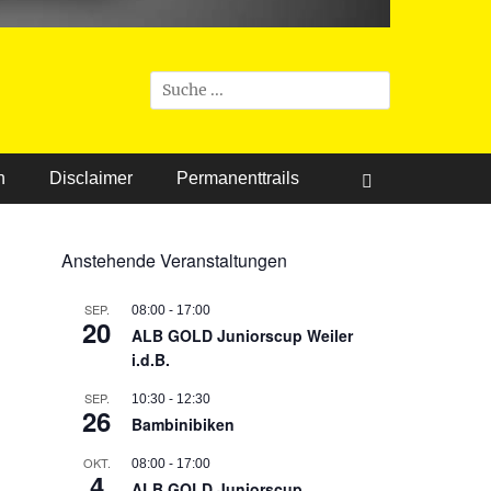
Suchen
nach:
n
Disclaimer
Permanenttrails
Suchen
Anstehende Veranstaltungen
SEP.
08:00
-
17:00
20
ALB GOLD Juniorscup Weiler
i.d.B.
SEP.
10:30
-
12:30
26
Bambinibiken
OKT.
08:00
-
17:00
4
ALB GOLD Juniorscup