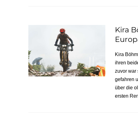
Kira 
Europ
Kira Böhm 
ihren bei
zuvor war 
gefahren u
über die o
ersten Re