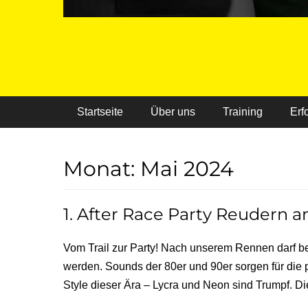
Primäres Menü
Startseite
Über uns
Training
Erf
Monat:
Mai 2024
1. After Race Party Reudern a
Vom Trail zur Party! Nach unserem Rennen darf bei
werden. Sounds der 80er und 90er sorgen für die
Style dieser Ära – Lycra und Neon sind Trumpf. D