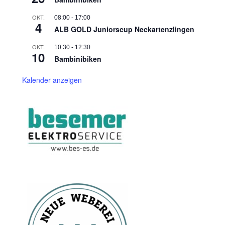
OKT.
08:00
-
17:00
4
ALB GOLD Juniorscup Neckartenzlingen
OKT.
10:30
-
12:30
10
Bambinibiken
Kalender anzeigen