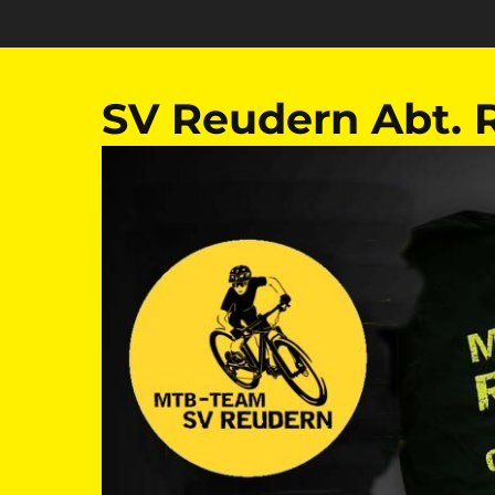
Zum
Inhalt
springen
SV Reudern Abt. 