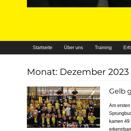
Primäres Menü
Startseite
Über uns
Training
Erf
Monat:
Dezember 2023
Gelb 
Am ersten 
Sprungbud
kamen 49 S
erkennbar