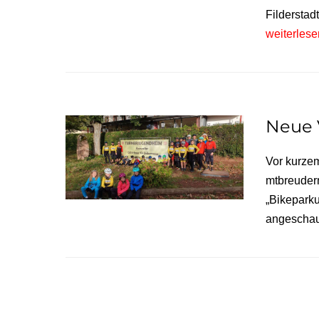
Filderstad
weiterles
Neue 
Vor kurze
mtbreudern
„Bikepark
angeschaut