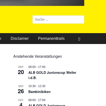
Suchen
nach:
n
Disclaimer
Permanenttrails
Suchen
Anstehende Veranstaltungen
SEP.
08:00
-
17:00
20
ALB GOLD Juniorscup Weiler
i.d.B.
SEP.
10:30
-
12:30
26
Bambinibiken
OKT.
08:00
-
17:00
4
ALB GOLD Juniorscup