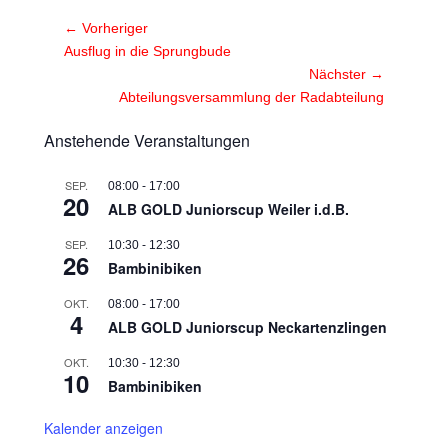
Beitragsnavigation
← Vorheriger
Vorheriger
Ausflug in die Sprungbude
Beitrag:
Nächster →
Nächster
Abteilungsversammlung der Radabteilung
Beitrag:
Anstehende Veranstaltungen
SEP.
08:00
-
17:00
20
ALB GOLD Juniorscup Weiler i.d.B.
SEP.
10:30
-
12:30
26
Bambinibiken
OKT.
08:00
-
17:00
4
ALB GOLD Juniorscup Neckartenzlingen
OKT.
10:30
-
12:30
10
Bambinibiken
Kalender anzeigen