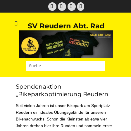
Zum
Facebook
Twitter
E-
Instagram
Inhalt
Mail
springen
SV Reudern Abt. Rad
Suchen
nach:
Spendenaktion
„Bikeparkoptimierung Reudern
Seit vielen Jahren ist unser Bikepark am Sportplatz
Reudern ein ideales Übungsgelände für unseren
Bikenachwuchs. Schon die Kleinsten ab etwa vier
Jahren drehen hier ihre Runden und sammeln erste