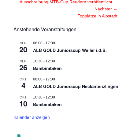
Vorheriger
Ausschreibung MTB-Cup Reudern veröffentlicht
Beitrag:
Nächster →
Nächster
Topplätze in Albstadt
Beitrag:
Anstehende Veranstaltungen
SEP.
08:00
-
17:00
20
ALB GOLD Juniorscup Weiler i.d.B.
SEP.
10:30
-
12:30
26
Bambinibiken
OKT.
08:00
-
17:00
4
ALB GOLD Juniorscup Neckartenzlingen
OKT.
10:30
-
12:30
10
Bambinibiken
Kalender anzeigen