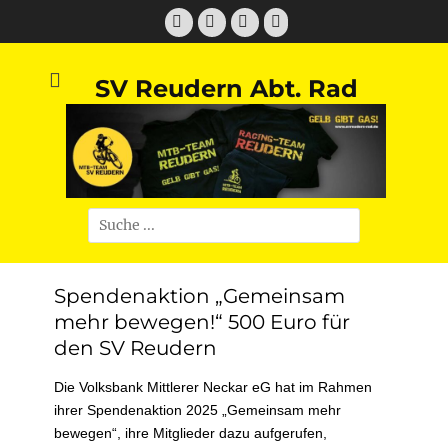
Zum
Facebook
Twitter
E-
Instagram
Inhalt
Mail
springen
SV Reudern Abt. Rad
Suchen
nach:
Spendenaktion „Gemeinsam
mehr bewegen!“ 500 Euro für
den SV Reudern
Die Volksbank Mittlerer Neckar eG hat im Rahmen
ihrer Spendenaktion 2025 „Gemeinsam mehr
bewegen“, ihre Mitglieder dazu aufgerufen,