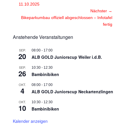
Beitrag:
11.10.2025
Nächster →
Nächster
Bikeparkumbau offiziell abgeschlossen – Infotafel
Beitrag:
fertig
Anstehende Veranstaltungen
SEP.
08:00
-
17:00
20
ALB GOLD Juniorscup Weiler i.d.B.
SEP.
10:30
-
12:30
26
Bambinibiken
OKT.
08:00
-
17:00
4
ALB GOLD Juniorscup Neckartenzlingen
OKT.
10:30
-
12:30
10
Bambinibiken
Kalender anzeigen