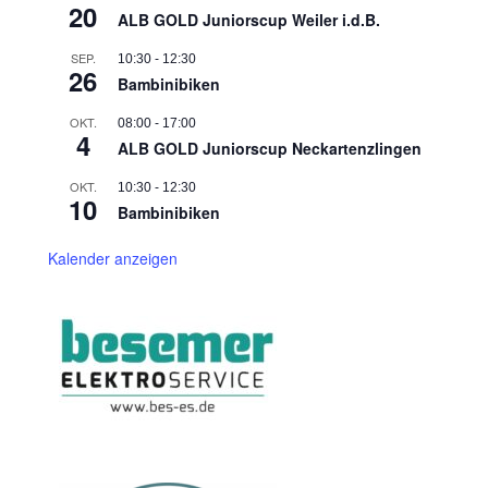
20
ALB GOLD Juniorscup Weiler i.d.B.
SEP.
10:30
-
12:30
26
Bambinibiken
OKT.
08:00
-
17:00
4
ALB GOLD Juniorscup Neckartenzlingen
OKT.
10:30
-
12:30
10
Bambinibiken
Kalender anzeigen