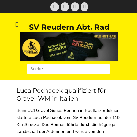
Zum
Facebook
Twitter
E-
Instagram
Inhalt
Mail
springen
SV Reudern Abt. Rad
Suchen
nach:
Luca Pechacek qualifiziert für
Gravel-WM in Italien
Beim UCI Gravel Series Rennen in Houffalize/Belgien
startete Luca Pechacek vom SV Reudern auf der 110
Km-Strecke. Das Rennen führte durch die hügelige
Landschaft der Ardennen und wurde von den