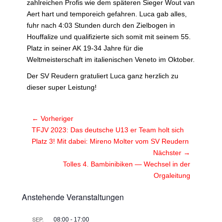
zahlreichen Profis wie dem späteren Sieger Wout van
Aert hart und temporeich gefahren. Luca gab alles,
fuhr nach 4:03 Stunden durch den Zielbogen in
Houffalize und qualifizierte sich somit mit seinem 55.
Platz in seiner AK 19-34 Jahre für die
Weltmeisterschaft im italienischen Veneto im Oktober.
Der SV Reudern gratuliert Luca ganz herzlich zu
dieser super Leistung!
Beitragsnavigation
← Vorheriger
Vorheriger
TFJV 2023: Das deutsche U13 er Team holt sich
Beitrag:
Platz 3! Mit dabei: Mireno Molter vom SV Reudern
Nächster →
Nächster
Tolles 4. Bambinibiken — Wechsel in der
Beitrag:
Orgaleitung
Anstehende Veranstaltungen
SEP.
08:00
-
17:00