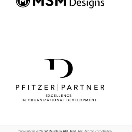
Copyright © 2026
SV Reudern Abt. Rad
. Alle Rechte vorbehalten. |