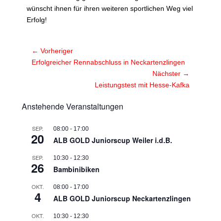
wünscht ihnen für ihren weiteren sportlichen Weg viel
Erfolg!
Beitragsnavigation
← Vorheriger
Vorheriger
Erfolgreicher Rennabschluss in Neckartenzlingen
Beitrag:
Nächster →
Nächster
Leistungstest mit Hesse-Kafka
Beitrag:
Anstehende Veranstaltungen
SEP.
08:00
-
17:00
20
ALB GOLD Juniorscup Weiler i.d.B.
SEP.
10:30
-
12:30
26
Bambinibiken
OKT.
08:00
-
17:00
4
ALB GOLD Juniorscup Neckartenzlingen
OKT.
10:30
-
12:30