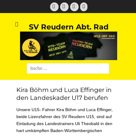
Zum
Facebook
Twitter
E-
Instagram
Inhalt
Mail
springen
SV Reudern Abt. Rad
Suchen
nach:
Kira Böhm und Luca Effinger in
den Landeskader U17 berufen
Unsere U15- Fahrer Kira Böhm und Luca Effinger,
beide Lizenzfahrer des SV Reudern U15, sind auf
Einladung des Landestrainers Uli Theobald in den
hart umkämpften Baden-Württembergischen